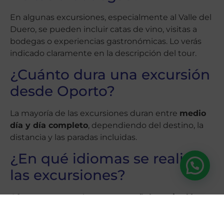
En algunas excursiones, especialmente al Valle del
Duero, se pueden incluir catas de vino, visitas a
bodegas o experiencias gastronómicas. Lo verás
indicado claramente en la descripción del tour.
¿Cuánto dura una excursión
desde Oporto?
La mayoría de las excursiones duran entre
medio
día y día completo
, dependiendo del destino, la
distancia y las paradas incluidas.
¿En qué idiomas se realizan
las excursiones?
Ofrecemos excursiones en
español
y en
inglés
,
siempre con guías profesionales y grupos
separados por idioma cuando corresponde.