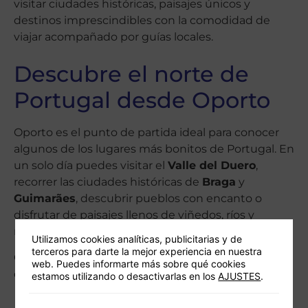
visitar ciudades históricas, paisajes únicos y
destinos imprescindibles con la comodidad de
viajar acompañado por guías locales.
Descubre el norte de
Portugal desde Oporto
Oporto es el punto de partida ideal para conocer
algunos de los lugares más bonitos de Portugal. En
un solo día puedes visitar el
Valle del Duero
,
recorrer las ciudades históricas de
Braga
y
Guimarães
, descubrir pueblos con encanto o
disfrutar de paisajes llenos de viñedos, ríos y
miradores.
Utilizamos cookies analíticas, publicitarias y de
terceros para darte la mejor experiencia en nuestra
Organizamos
excursiones regulares
y privadas para
web. Puedes informarte más sobre qué cookies
que elijas la opción que mejor se adapta a tu viaje.
estamos utilizando o desactivarlas en los
AJUSTES
.
Destinos más populares