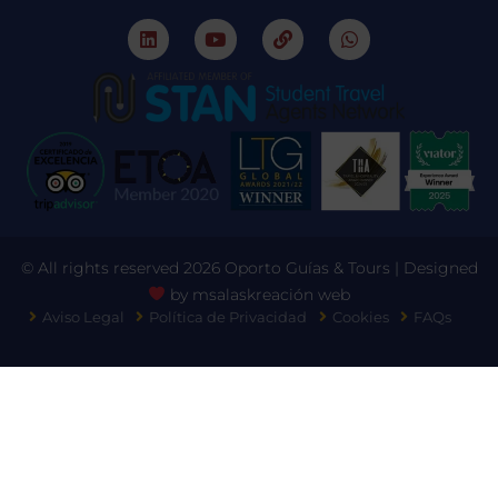
© All rights reserved 2026 Oporto Guías & Tours | Designed
by
msalaskreación web
Aviso Legal
Política de Privacidad
Cookies
FAQs