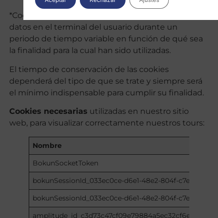
*Cookies persistentes: recaudan y almacenan los
datos en el terminal del usuario durante un
periodo de tiempo variable en función de qué sea
la finalidad para la cual han sido utilizadas.
El tiempo de conservación de las cookies
dependerá del tipo de que se trate y siempre será
el mínimo indispensable para cumplir su finalidad.
Cookies necesarias
utilizadas en nuestro sitio
web, para visualizar correctamente nuestros tours:
Nombre
BokunSocketToken
bokunSessionId_033ec0ce-d6e1-48e2-804f-c7ec4a840
bokunSessionId_033ec0ce-d6e1-48e2-804f-c7ec4a840
amplitude_id_c3d73c47cf09e79884a5ec32cf6e77e5_c3