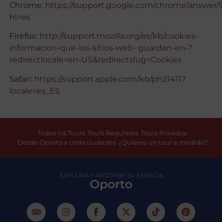
Chrome:
https://support.google.com/chrome/answer/
hl=es
Firefox:
http://support.mozilla.org/es/kb/cookies-
informacion-que-los-sitios-web-
guardan-en-?
redirectlocale=en-US&redirectslug=Cookies
Safari:
https://support.apple.com/kb/ph21411?
locale=es_ES
Todos los Tours
Tours Regulares
Tours Privados
Desde Oporto a otras ciudades
¿Quieres un tour a medida?
EXPLORA Y ABSORBE SU ESENCIA
Oporto