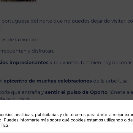
al portuguesa del norte que no puedes dejar de visitar, 
s
.
as de la ciudad!
frecuentan y disfrutan.
icios impresionantes
y relevantes, también hay decenas
el
epicentro de muchas celebraciones
de la urbe lusa.
storia que entraña y
sentir el pulso de Oporto
, ¡únete a 
de la ciudad!
cookies analíticas, publicitarias y de terceros para darte la mejor exp
. Puedes informarte más sobre qué cookies estamos utilizando o de
STES
.