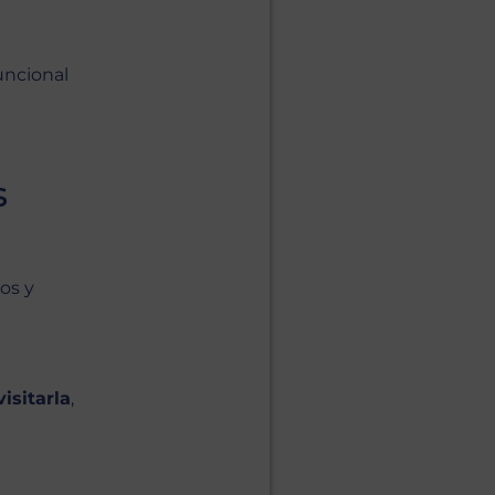
uncional
s
os y
isitarla
,