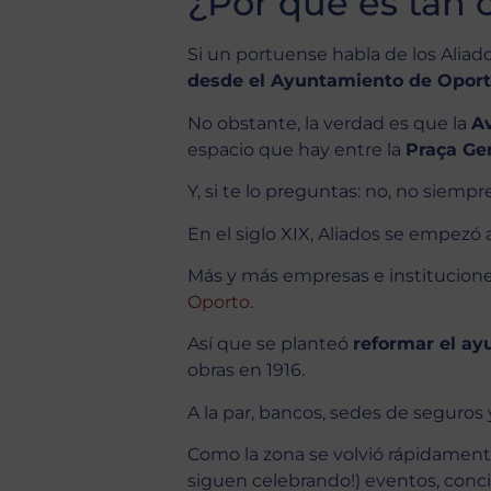
¿Por qué es tan 
Si un portuense habla de los Aliado
desde el Ayuntamiento de Oporto
No obstante, la verdad es que la
Av
espacio que hay entre la
Praça Ge
Y, si te lo preguntas: no, no siempr
En el siglo XIX, Aliados se empezó a
Más y más empresas e institucione
Oporto
.
Así que se planteó
reformar el ay
obras en 1916.
A la par, bancos, sedes de seguros 
Como la zona se volvió rápidamente
siguen celebrando!) eventos, concie