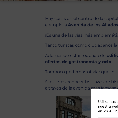
Hay cosas en el centro de la capit
ejemplo la
Avenida de los Aliado
¡Es una de las vías más emblemátic
Tanto turistas como ciudadanos la 
Además de estar rodeada de
edif
ofertas de gastronomía y ocio
.
Tampoco podemos obviar que es 
Si quieres conocer las trazas de hi
a través de la avenida más famosa 
Utilizamos 
nuestra web
en los
AJU