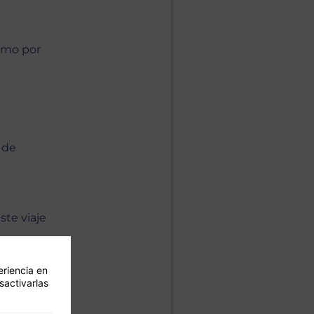
como por
 de
este viaje
eriencia en
sactivarlas