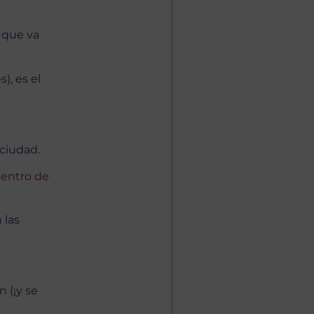
o que va
), es el
 ciudad.
centro de
n las
 (¡y se