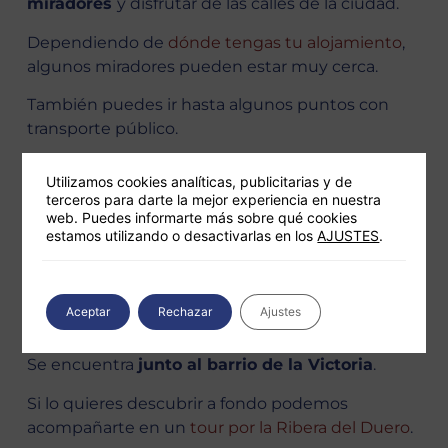
miradores
y disfrutar de las calles de la ciudad.
Dependiendo de
dónde tengas tu alojamiento
,
algunos miradores pueden estar muy cerca.
También puedes ir hasta algunos puntos con
transporte público.
Sea como sea, resérvate unos momentitos para
Utilizamos cookies analíticas, publicitarias y de
visitar alguno (¡o todos!) de estos
miradores de
terceros para darte la mejor experiencia en nuestra
Oporto
, ¡valdrá la pena!
web. Puedes informarte más sobre qué cookies
estamos utilizando o desactivarlas en los
AJUSTES
.
Mirador de las Virtudes
Este es, en realidad, un mirador que está
dentro
Aceptar
Rechazar
Ajustes
del paseo de las Virtudes
.
Se encuentra
junto al barrio de la Victoria
.
Si lo quieres descubrir a fondo podemos
acompañarte en un
tour por la Ribera del Duero
.