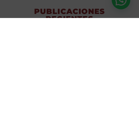
PUBLICACIONES
RECIENTES
BLOG DE OPORTO
Miradores de Oporto:
atardeceres perfectos
Oporto tiene una virtud que no se puede