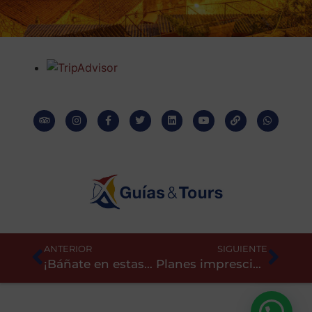
ANTERIOR
SIGUIENTE
¡Báñate en estas playas cerca de Oporto, disfruta del sol y de la arena!
Planes imprescindibles en Oporto de noche