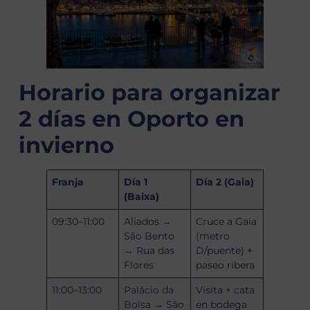
Horario para organizar
2 días en Oporto en
invierno
Franja
Día 1
Día 2 (Gaia)
(Baixa)
09:30–11:00
Aliados →
Cruce a Gaia
São Bento
(metro
→ Rua das
D/puente) +
Flores
paseo ribera
11:00–13:00
Palácio da
Visita + cata
Bolsa → São
en bodega