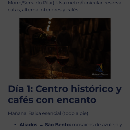
Morro/Serra do Pilar). Usa metro/funicular, reserva
catas, alterna interiores y cafés.
Día 1: Centro histórico y
cafés con encanto
Mañana: Baixa esencial (todo a pie)
Aliados → São Bento:
mosaicos de azulejo y