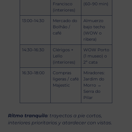
Francisco
(60–90 min)
(interiores)
13:00–14:30
Mercado do
Almuerzo
Bolhão /
bajo techo
café
(WOW o
ribera)
14:30–16:30
Clérigos +
WOW Porto
Lello
(1 museo) o
(interiores)
2ª cata
16:30–18:00
Compras
Miradores:
ligeras / café
Jardim do
Majestic
Morro →
Serra do
Pilar
Ritmo tranquilo
: trayectos a pie cortos,
interiores prioritarios y atardecer con vistas.