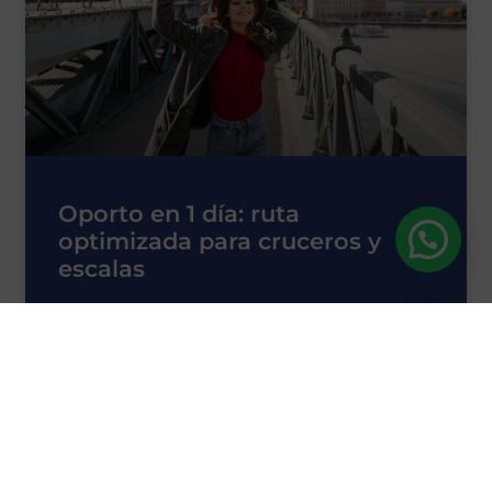
Oporto en 1 día: ruta
optimizada para cruceros y
escalas
Una ruta pensada para quienes llegan a
Oporto en crucero, hacen escala en el
aeropuerto o simplemente disponen de
unas
LEER MÁS »