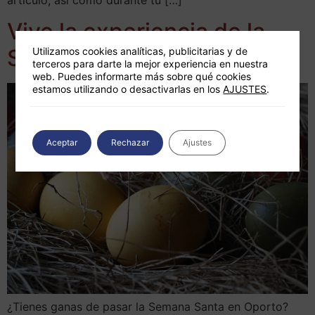
Vive la experiencia de la
Semana Santa en Oporto
Utilizamos cookies analíticas, publicitarias y de
terceros para darte la mejor experiencia en nuestra
web. Puedes informarte más sobre qué cookies
estamos utilizando o desactivarlas en los
AJUSTES
.
Aceptar
Rechazar
Ajustes
¿Tienes ganas de pasar la Semana Santa en Oporto?