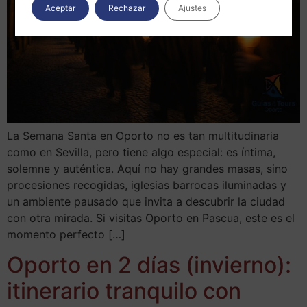
Aceptar
Rechazar
Ajustes
La Semana Santa en Oporto no es tan multitudinaria
como en Sevilla, pero tiene algo especial: es íntima,
solemne y auténtica. Aquí no hay grandes masas, sino
procesiones recogidas, iglesias barrocas iluminadas y
un ambiente pausado que invita a descubrir la ciudad
con otra mirada. Si visitas Oporto en Pascua, este es el
momento perfecto […]
Oporto en 2 días (invierno):
itinerario tranquilo con