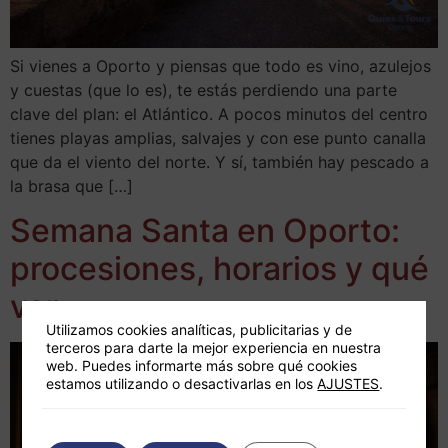
Si vienes a Oporto y piensas que todo es vino, azulejos
y cuestas (que lo es), te estás perdiendo una parte
clave del plan: el Atlántico. A pocos minutos del centro
tienes playas amplias, salvajes y con ese punto canalla
que da el viento del norte. Y sí, también hay pescado a
la brasa que […]
Semana Santa en Oporto:
procesiones, horarios y qué
ver
Utilizamos cookies analíticas, publicitarias y de
terceros para darte la mejor experiencia en nuestra
web. Puedes informarte más sobre qué cookies
estamos utilizando o desactivarlas en los
AJUSTES
.